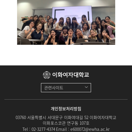
이화여자대학교
관련사이트
개인정보처리방침
03760 서울특별시 서대문구 이화여대길 52 이화여자대학교
이화포스코관 연구동 107호
Tel :
02-3277-4374
Email :
e600072@ewha.ac.kr